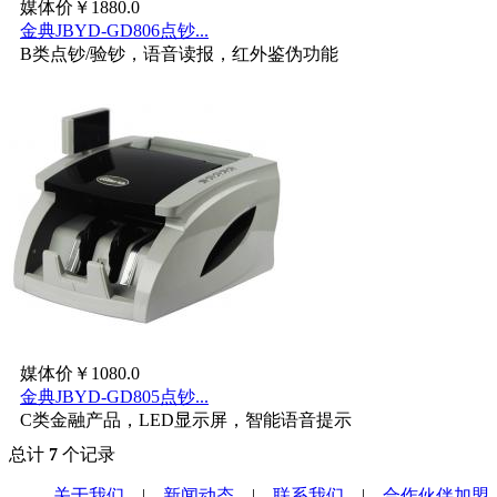
媒体价￥1880.0
金典JBYD-GD806点钞...
B类点钞/验钞，语音读报，红外鉴伪功能
媒体价￥1080.0
金典JBYD-GD805点钞...
C类金融产品，LED显示屏，智能语音提示
总计
7
个记录
关于我们
|
新闻动态
|
联系我们
|
合作伙伴加盟