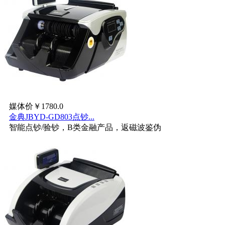
媒体价￥1780.0
金典JBYD-GD803点钞...
智能点钞/验钞，B类金融产品，返磁波鉴伪