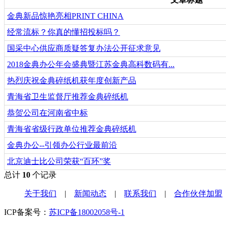
金典新品惊艳亮相PRINT CHINA
经常流标？你真的懂招投标吗？
国采中心供应商质疑答复办法公开征求意见
2018金典办公年会盛典暨江苏金典高科数码有...
热烈庆祝金典碎纸机获年度创新产品
青海省卫生监督厅推荐金典碎纸机
恭贺公司在河南省中标
青海省省级行政单位推荐金典碎纸机
金典办公--引领办公行业最前沿
北京迪士比公司荣获“百环”奖
总计
10
个记录
关于我们
|
新闻动态
|
联系我们
|
合作伙伴加盟
ICP备案号：
苏ICP备18002058号-1