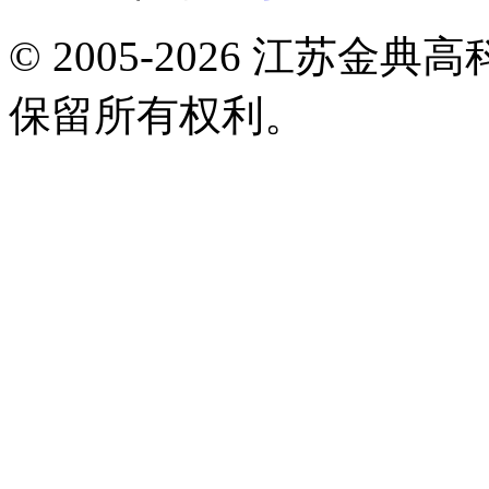
© 2005-2026 江苏
保留所有权利。