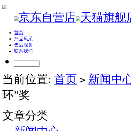
京东自营店
天猫旗舰
首页
产品风采
售后服务
联系我们
当前位置:
首页
新闻中
>
环”奖
文章分类