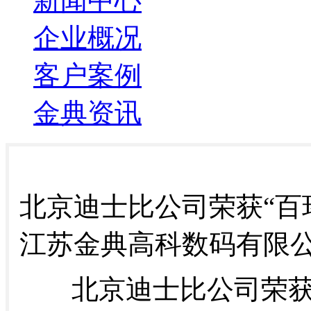
新闻中心
企业概况
客户案例
金典资讯
北京迪士比公司荣获“百
江苏金典高科数码有限公司 / 
北京迪士比公司荣获