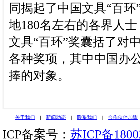
同揭起了中国文具“百环
地
180
名左右的各界人士
文具“百环”奖囊括了对
各种奖项，其中中国办
捧的对象。
关于我们
|
新闻动态
|
联系我们
|
合作伙伴加盟
ICP备案号：
苏ICP备1800