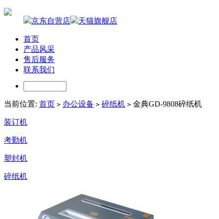
京东自营店
天猫旗舰店
首页
产品风采
售后服务
联系我们
当前位置:
首页
办公设备
碎纸机
金典GD-9808碎纸机
>
>
>
装订机
考勤机
塑封机
碎纸机