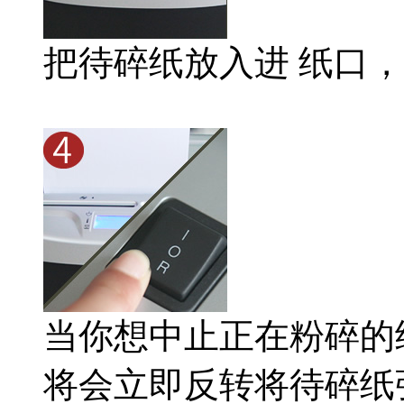
把待碎纸放入进 纸口
当你想中止正在粉碎的纸
将会立即反转将待碎纸